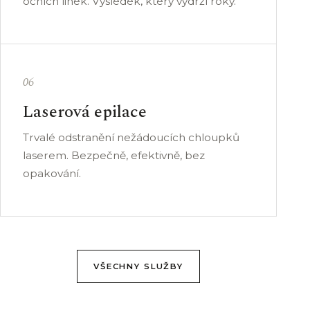
očních linek. Výsledek, který vydrží roky.
06
Laserová epilace
Trvalé odstranění nežádoucích chloupků
laserem. Bezpečně, efektivně, bez
opakování.
VŠECHNY SLUŽBY