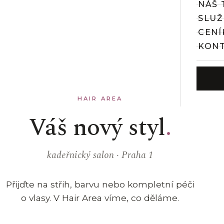
NÁŠ 
HAIR AREA — KADEŘNICTVÍ V PRAZE 1
SLUŽ
NEW STYLE FOR YOUR LIFE
CENÍ
KON
HAIR AREA
Váš nový styl
kadeřnický salon · Praha 1
Přijďte na střih, barvu nebo kompletní péči
o vlasy. V Hair Area víme, co děláme.