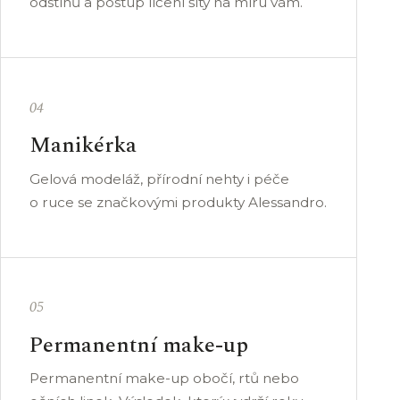
odstínů a postup líčení šitý na míru vám.
04
Manikérka
Gelová modeláž, přírodní nehty i péče
o ruce se značkovými produkty Alessandro.
05
Permanentní make-up
Permanentní make-up obočí, rtů nebo