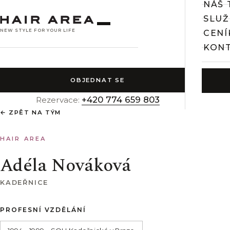
NÁŠ 
SLUŽ
NEW STYLE FOR YOUR LIFE
CENÍ
KON
OBJEDNAT SE
+420 774 659 803
Rezervace:
← ZPĚT NA TÝM
HAIR AREA
Adéla Nováková
KADEŘNICE
PROFESNÍ VZDĚLÁNÍ