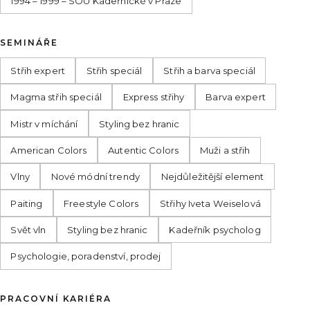
1994 – 1999 – SOU Kadeřnické v Praze
SEMINÁŘE
Střih expert
Střih speciál
Střih a barva speciál
Magma střih speciál
Express střihy
Barva expert
Mistr v míchání
Styling bez hranic
American Colors
Autentic Colors
Muži a střih
Vlny
Nové módní trendy
Nejdůležitější element
Paiting
Freestyle Colors
Střihy Iveta Weiselová
Svět vln
Styling bez hranic
Kadeřník psycholog
Psychologie, poradenství, prodej
PRACOVNÍ KARIÉRA