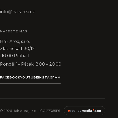
info@hairarea.cz
NAJDETE NÁS
Hair Area, s.r.o.
Zlatnická 1130/12
110 00 Praha 1
Pondělí – Pátek: 8:00 – 20:00
FACEBOOK
YOUTUBE
INSTAGRAM
media
F
ace
© 2026 Hair Area, s.r.o. · IČO 27365191
web by