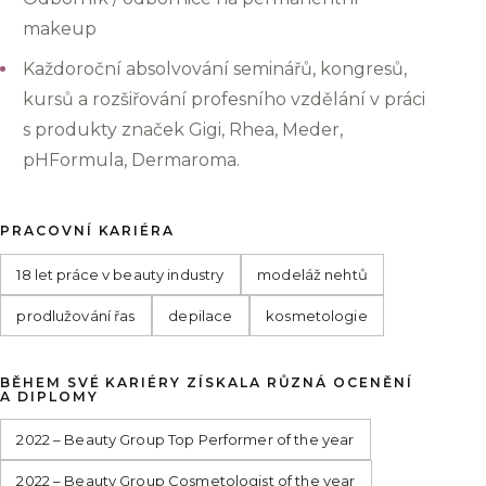
makeup
Každoroční absolvování seminářů, kongresů,
kursů a rozšiřování profesního vzdělání v práci
s produkty značek Gigi, Rhea, Meder,
pHFormula, Dermaroma.
PRACOVNÍ KARIÉRA
18 let práce v beauty industry
modeláž nehtů
prodlužování řas
depilace
kosmetologie
BĚHEM SVÉ KARIÉRY ZÍSKALA RŮZNÁ OCENĚNÍ
A DIPLOMY
2022 – Beauty Group Top Performer of the year
2022 – Beauty Group Cosmetologist of the year