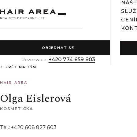
NÁŠ 
SLUŽ
NEW STYLE FOR YOUR LIFE
CENÍ
KON
OBJEDNAT SE
+420 774 659 803
Rezervace:
← ZPĚT NA TÝM
HAIR AREA
Olga Eislerová
KOSMETIČKA
Tel.: +420 608 827 603